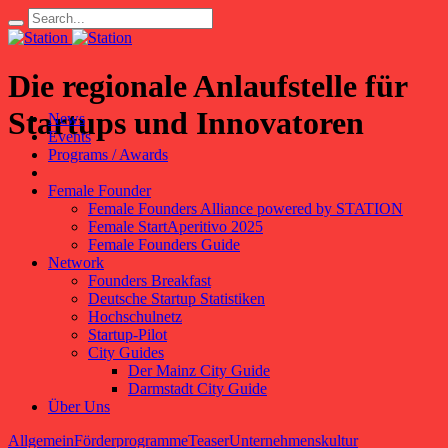
Die regionale Anlaufstelle für
Startups und Innovatoren
News
Events
Programs / Awards
Female Founder
Female Founders Alliance powered by STATION
Female StartAperitivo 2025
Female Founders Guide
Network
Founders Breakfast
Deutsche Startup Statistiken
Hochschulnetz
Startup-Pilot
City Guides
Der Mainz City Guide
Darmstadt City Guide
Über Uns
Allgemein
Förderprogramme
Teaser
Unternehmenskultur