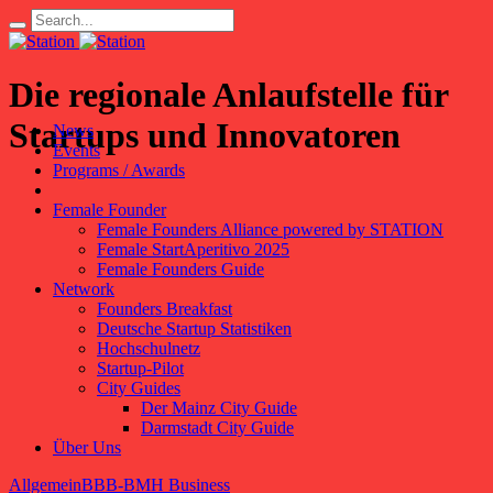
Die regionale Anlaufstelle für
Startups und Innovatoren
News
Events
Programs / Awards
Female Founder
Female Founders Alliance powered by STATION
Female StartAperitivo 2025
Female Founders Guide
Network
Founders Breakfast
Deutsche Startup Statistiken
Hochschulnetz
Startup-Pilot
City Guides
Der Mainz City Guide
Darmstadt City Guide
Über Uns
Allgemein
BBB-BMH Business