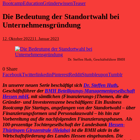
Bootcamp
Education
Gründerwissen
Teaser
Die Bedeutung der Standortwahl bei
Unternehmensgründung
12. Oktober 2022
11. Januar 2023
Dr. Steffen Huth, Geschäftsführer BMH
0
Share
Facebook
Twitter
linkedin
Pinterest
Reddit
Stumbleupon
Tumblr
In unserer neuen Serie beschäftigt sich
Dr. Steffen Huth
,
Geschäftsführer der
BMH Beteiligungs-Managementgesellschaft
Hessen mbH
, mit sämtlichen (Finanzierungs-)Themen, die die
Gründer- und Investorenszene beschäftigen: Ein Business
Bootcamp für Startups, angefangen von der Standortwahl – über
Finanzierungsformen und Personalauswahl – bis hin zur
Vorbereitung auf die nachfolgenden Finanzierungsphasen. Als
100-prozentige Tochtergesellschaft der Landesbank
Hessen-
Thüringen Girozentrale (Helaba)
ist die BMH aktiv in die
Wirtschaftsförderung des Landes Hessen eingebunden. Die