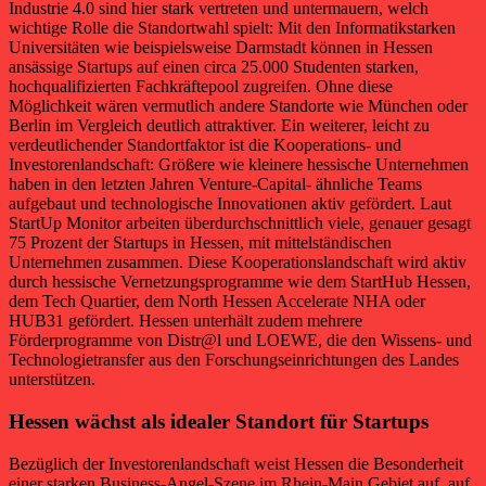
Industrie 4.0 sind hier stark vertreten und untermauern, welch
wichtige Rolle die Standortwahl spielt: Mit den Informatikstarken
Universitäten wie beispielsweise Darmstadt können in Hessen
ansässige Startups auf einen circa 25.000 Studenten starken,
hochqualifizierten Fachkräftepool zugreifen. Ohne diese
Möglichkeit wären vermutlich andere Standorte wie München oder
Berlin im Vergleich deutlich attraktiver. Ein weiterer, leicht zu
verdeutlichender Standortfaktor ist die Kooperations- und
Investorenlandschaft: Größere wie kleinere hessische Unternehmen
haben in den letzten Jahren Venture-Capital- ähnliche Teams
aufgebaut und technologische Innovationen aktiv gefördert. Laut
StartUp Monitor arbeiten überdurchschnittlich viele, genauer gesagt
75 Prozent der Startups in Hessen, mit mittelständischen
Unternehmen zusammen. Diese Kooperationslandschaft wird aktiv
durch hessische Vernetzungsprogramme wie dem StartHub Hessen,
dem Tech Quartier, dem North Hessen Accelerate NHA oder
HUB31 gefördert. Hessen unterhält zudem mehrere
Förderprogramme von Distr@l und LOEWE, die den Wissens- und
Technologietransfer aus den Forschungseinrichtungen des Landes
unterstützen.
Hessen wächst als idealer Standort für Startups
Bezüglich der Investorenlandschaft weist Hessen die Besonderheit
einer starken Business-Angel-Szene im Rhein-Main Gebiet auf, auf