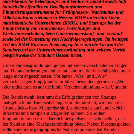
mittelständische Beteiligungs- und Venture-Capital-Gesellschaft
bündelt die öffentlichen Beteiligungsinteressen und
Finanzierungsinstrumente für Frühphasen-, Wachstums- und
Mittelstandsunternehmen in Hessen. BMH unterstützt kleine
mittelständische Unternehmen (KMUs) und Start-ups bei der
Finanzierung von Innovations-, Forschungs- und
Wachstumsvorhaben, beim Unternehmenskauf- und -verkauf
sowie bei der Umsetzung von Nachfolgeregelungen. Im heutigen
Teil des BMH Business Bootcamp geht es um die Auswahl des
Standorts bei der Unternehmensgründung und welchen Vorteil
beispielsweise der Standort Hessen bietet.
Unternehmensgründungen gehen mit vielen verschiedenen Fragen
und Herausforderungen einher und sind mit der Geschäftsidee noch
lange nicht abgeschlossen. Vor lauter „Was“ und „Wie“
vernachlässigen Junggründer im Stress besonders gerne das „Wo“,
oder reduzieren es auf die bloße Verkehrsanbindung – zu Unrecht!
Die Standortwahl bestimmt die Erfolgschancen von Startups
maßgeblich mit. Einerseits hängt vom Standort ab, wie hoch die
Grundstücks- bzw. Mietpreise sind, andererseits auch, auf welche
Infrastruktur Startups zurückgreifen können. So sollten
Jungunternehmen im IT-Bereich beispielsweise sicherstellen, dass
der Standort eine Glasfaseranbindung bietet. Neben Kostenaspekten
sollte zudem die geographische Nähe zu potenziellen Kunden