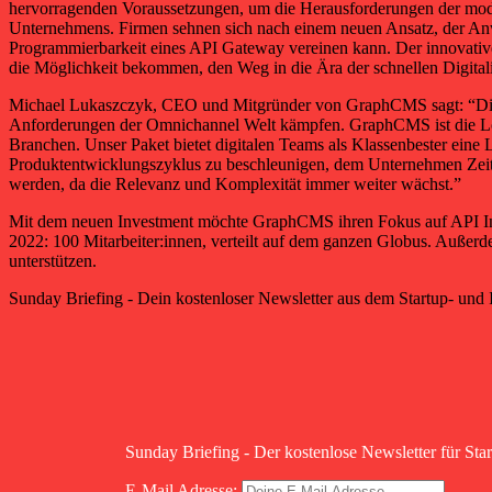
hervorragenden Voraussetzungen, um die Herausforderungen der mode
Unternehmens. Firmen sehnen sich nach einem neuen Ansatz, der Anwe
Programmierbarkeit eines API Gateway vereinen kann. Der innovati
die Möglichkeit bekommen, den Weg in die Ära der schnellen Digital
Michael Lukaszczyk, CEO und Mitgründer von GraphCMS sagt: “Die Art
Anforderungen der Omnichannel Welt kämpfen. GraphCMS ist die Lösun
Branchen. Unser Paket bietet digitalen Teams als Klassenbester eine L
Produktentwicklungszyklus zu beschleunigen, dem Unternehmen Zeit u
werden, da die Relevanz und Komplexität immer weiter wächst.”
Mit dem neuen Investment möchte GraphCMS ihren Fokus auf API Inte
2022: 100 Mitarbeiter:innen, verteilt auf dem ganzen Globus. Außer
unterstützen.
Sunday Briefing - Dein kostenloser Newsletter aus dem Startup- und
Sunday Briefing - Der kostenlose Newsletter für Sta
E-Mail Adresse: