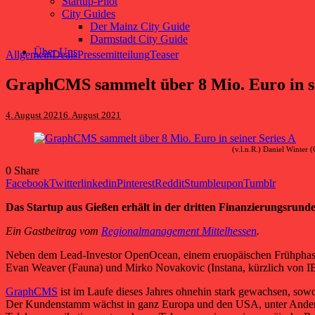
Startup-Pilot
City Guides
Der Mainz City Guide
Darmstadt City Guide
Über Uns
Allgemein
Deals
Pressemitteilung
Teaser
GraphCMS sammelt über 8 Mio. Euro in se
4. August 2021
6. August 2021
(v.l.n.R.) Daniel Winte
0
Share
Facebook
Twitter
linkedin
Pinterest
Reddit
Stumbleupon
Tumblr
Das Startup aus Gießen erhält in der dritten Finanzierungsrund
Ein Gastbeitrag vom
Regionalmanagement Mittelhessen
.
Neben dem Lead-Investor OpenOcean, einem eruopäischen Frühphasen-
Evan Weaver (Fauna) und Mirko Novakovic (Instana, kürzlich von IB
GraphCMS
ist im Laufe dieses Jahres ohnehin stark gewachsen, sowo
Der Kundenstamm wächst in ganz Europa und den USA, unter Anderem 