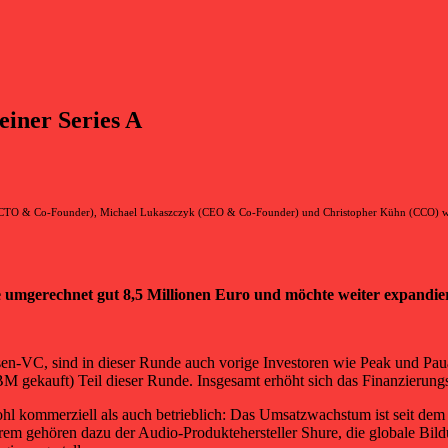
iner Series A
r (CTO & Co-Founder), Michael Lukaszczyk (CEO & Co-Founder) und Christopher Kühn (CCO) w
e umgerechnet gut 8,5 Millionen Euro und möchte weiter expandie
VC, sind in dieser Runde auch vorige Investoren wie Peak und Paua 
M gekauft) Teil dieser Runde. Insgesamt erhöht sich das Finanzierun
hl kommerziell als auch betrieblich: Das Umsatzwachstum ist seit dem 
gehören dazu der Audio-Produktehersteller Shure, die globale Bildun