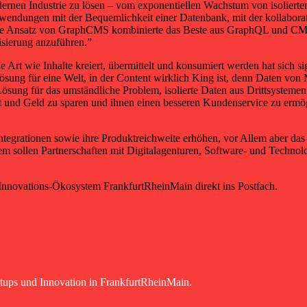
rnen Industrie zu lösen – vom exponentiellen Wachstum von isolierten
ndungen mit der Bequemlichkeit einer Datenbank, mit der kollaborati
ve Ansatz von GraphCMS kombinierte das Beste aus GraphQL und CMS,
isierung anzuführen.”
 wie Inhalte kreiert, übermittelt und konsumiert werden hat sich sig
g für eine Welt, in der Content wirklich King ist, denn Daten von M
ösung für das umständliche Problem, isolierte Daten aus Drittsystemen 
nd Geld zu sparen und ihnen einen besseren Kundenservice zu ermögli
grationen sowie ihre Produktreichweite erhöhen, vor Allem aber das 
dem sollen Partnerschaften mit Digitalagenturen, Software- und Techn
 Innovations-Ökosystem FrankfurtRheinMain direkt ins Postfach.
rtups und Innovation in FrankfurtRheinMain.