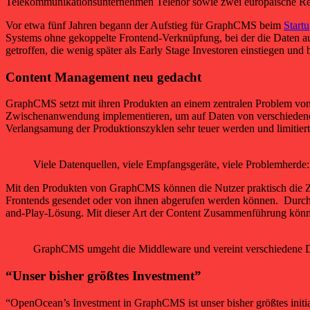
Telekommunikationsunternehmen Telenor sowie zwei europäische Reg
Vor etwa fünf Jahren begann der Aufstieg für GraphCMS beim
Start
Systems ohne gekoppelte Frontend-Verknüpfung, bei der die Daten 
getroffen, die wenig später als Early Stage Investoren einstiegen und 
Content Management neu gedacht
GraphCMS setzt mit ihren Produkten an einem zentralen Problem von
Zwischenanwendung implementieren, um auf Daten von verschiedenen Mi
Verlangsamung der Produktionszyklen sehr teuer werden und limitiert
Viele Datenquellen, viele Empfangsgeräte, viele Problemher
Mit den Produkten von GraphCMS können die Nutzer praktisch die Zw
Frontends gesendet oder von ihnen abgerufen werden können. Durch 
and-Play-Lösung. Mit dieser Art der Content Zusammenführung könne
GraphCMS umgeht die Middleware und vereint verschiedene Dat
“Unser bisher größtes Investment”
“OpenOcean’s Investment in GraphCMS ist unser bisher größtes init