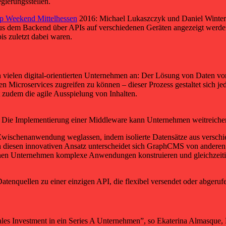
ierungsstellen.
up Weekend Mittelhessen
2016: Michael Lukaszczyk und Daniel Winter 
aus dem Backend über APIs auf verschiedenen Geräten angezeigt werd
bis zuletzt dabei waren.
 vielen digital-orientierten Unternehmen an: Der Lösung von Daten 
croservices zugreifen zu können – dieser Prozess gestaltet sich jedo
 zudem die agile Ausspielung von Inhalten.
de: Die Implementierung einer Middleware kann Unternehmen weitreic
ischenanwendung weglassen, indem isolierte Datensätze aus verschied
diesen innovativen Ansatz unterscheidet sich GraphCMS von anderen 
n Unternehmen komplexe Anwendungen konstruieren und gleichzeitig al
enquellen zu einer einzigen API, die flexibel versendet oder abgeru
iales Investment in ein Series A Unternehmen”, so Ekaterina Almasqu