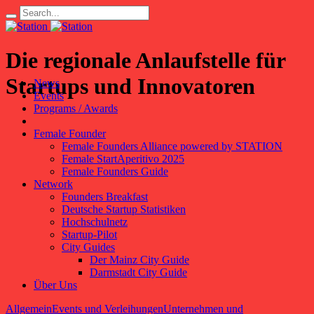
Die regionale Anlaufstelle für
Startups und Innovatoren
News
Events
Programs / Awards
Female Founder
Female Founders Alliance powered by STATION
Female StartAperitivo 2025
Female Founders Guide
Network
Founders Breakfast
Deutsche Startup Statistiken
Hochschulnetz
Startup-Pilot
City Guides
Der Mainz City Guide
Darmstadt City Guide
Über Uns
Allgemein
Events und Verleihungen
Unternehmen und