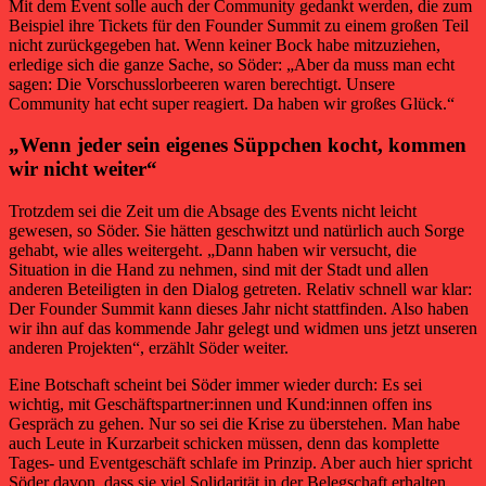
Mit dem Event solle auch der Community gedankt werden, die zum
Beispiel ihre Tickets für den Founder Summit zu einem großen Teil
nicht zurückgegeben hat. Wenn keiner Bock habe mitzuziehen,
erledige sich die ganze Sache, so Söder: „Aber da muss man echt
sagen: Die Vorschusslorbeeren waren berechtigt. Unsere
Community hat echt super reagiert. Da haben wir großes Glück.“
„Wenn jeder sein eigenes Süppchen kocht, kommen
wir nicht weiter“
Trotzdem sei die Zeit um die Absage des Events nicht leicht
gewesen, so Söder. Sie hätten geschwitzt und natürlich auch Sorge
gehabt, wie alles weitergeht. „Dann haben wir versucht, die
Situation in die Hand zu nehmen, sind mit der Stadt und allen
anderen Beteiligten in den Dialog getreten. Relativ schnell war klar:
Der Founder Summit kann dieses Jahr nicht stattfinden. Also haben
wir ihn auf das kommende Jahr gelegt und widmen uns jetzt unseren
anderen Projekten“, erzählt Söder weiter.
Eine Botschaft scheint bei Söder immer wieder durch: Es sei
wichtig, mit Geschäftspartner:innen und Kund:innen offen ins
Gespräch zu gehen. Nur so sei die Krise zu überstehen. Man habe
auch Leute in Kurzarbeit schicken müssen, denn das komplette
Tages- und Eventgeschäft schlafe im Prinzip. Aber auch hier spricht
Söder davon, dass sie viel Solidarität in der Belegschaft erhalten