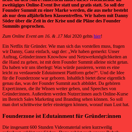
zweitägiges Online-Event live statt und gratis statt. So soll der
Founder Summit zu einer Marke werden, die aus mehr besteht
als nur dem alljährlichen Klassentreffen. Wir haben mit Danny
Söder über die Zeit in der Krise und die Pläne des Founder
Summits gesprochen.
Zum Online Event am 16. & .17 Mai
2020 gehts
hier
!
Ein Netflix für Gründer. Wie man sich das vorstellen muss, fragen
wir Danny, Ganz einfach, sagt der: „Wir haben gemerkt: Unser
Auftrag, Gründer:innen Knowhow und Netzwerkmöglichkeiten an
die Hand zu geben, ist mit dem Founder Summit alleine nicht getan.
Da haben wir uns überlegt: Was würde passieren, wenn es eine
leicht zu verdauende Edutainment Plattform gebe?“. Und die Idee
für die Founderzone war geboren. Inhaltlich bietet diese eigentlich
genau das, was der Founder Summit auch abbildet. Da gehören
Expert:innen, die ihr Wissen weiter geben, und Speeches von
Gründer:innen. Außerdem werden Nutzer:innen auch Online-Kurse
im Bereich Sales Marketing und Branding sehen können.
So soll
man dort schrittweise tiefer einsteigen können, worauf man Lust hat.
Founderzone ist
Edutainment für Gründer:innen
Die insgesamt 600 Stunden Videomaterial seien kurzweilig