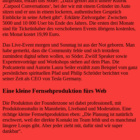
aufgebaut, erklärt uns Söder: „Dazu gehört auch unsere Rubrik
‚Carpool Conversations‘, bei der wir mit einem Gründer im Auto
sitzen und er uns in einem lockeren, authentischen Gespräch
Einblicke in seine Arbeit gibt“. Erklärte Zielvorgabe: Zwischen
5000 und 10 000 User bis Ende des Jahres. Die ersten drei Monate
sind für Ticketinhaber des verschobenen Events übrigens kostenlos,
ein Monat kostet 19,99 Euro.
Das Live-Event morgen und Sonntag ist aus der Not geboren. Man
habe gemerkt, dass die Community fehle und sich trotzdem
zumindest digital sehen wollen, so Söder. Zwölf Speaker sowie
Expertenvorträge und Workshops stehen auf dem Plan. Die
Podcasterin und Autorin Laura Seiler erzählt zum Beispiel vom ganz
persönlichen spirituellen Pfad und Philip Schröder berichtet von
seiner Zeit als CEO von Tesla Germany.
Eine kleine Fernsehproduktion fürs Web
Die Produktion der Founderzone sei dabei professionell, mit
Produktionsstudio in Mannheim, Liveband und Moderation. Eine
richtige kleine Fernsehproduktion eben: „Die Planung ist natürlich
erschwert, weil der direkte Kontakt im Team fehlt und es manchmal
längere Loops gibt. Aber jeder zieht mit, dafür sind wir super
dankbar“.