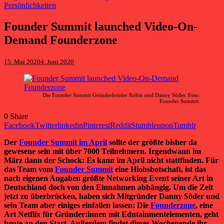
Persönlichkeiten
Founder Summit launched Video-On-
Demand Founderzone
15. Mai 2020
4. Juni 2020
Die Founder Summit Gründerbrüder Robin und Danny Söder. Foto:
Founder Summit.
0
Share
Facebook
Twitter
linkedin
Pinterest
Reddit
Stumbleupon
Tumblr
Der
Founder Summit im April
sollte der größte bisher da
gewesene sein mit über 7000 Teilnehmern. Irgendwann im
März dann der Schock: Es kann im April nicht stattfinden. Für
das Team vom
Founder Summit
eine Hiobsbotschaft, ist das
nach eigenen Angaben größte Networking Event seiner Art in
Deutschland doch von den Einnahmen abhängig. Um die Zeit
jetzt zu überbrücken, haben sich Mitgründer Danny Söder und
sein Team aber einiges einfallen lassen: Die
Founderzone
, eine
Art Netflix für Gründer:innen mit Edutainmentelementen, geht
heute an den Start. Außerdem findet dieses Wochenende ihr