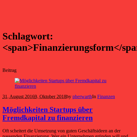
Schlagwort:
<span>Finanzierungsform</sp
Beitrag
31. August 2016
9. Oktober 2018
by
pherwarth
In
Finanzen
Möglichkeiten Startups über
Fremdkapital zu finanzieren
Oft scheitert die Umsetzung von guten Geschäftsideen an der
passenden Finanzierung. Wer ein Unternehmen gründen will und