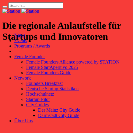
Die regionale Anlaufstelle für
Startups und Innovatoren
News
Events
Programs / Awards
Female Founder
Female Founders Alliance powered by STATION
Female StartAperitivo 2025
Female Founders Guide
Network
Founders Breakfast
Deutsche Startup Statistiken
Hochschulnetz
Startup-Pilot
City Guides
Der Mainz City Guide
Darmstadt City Guide
Über Uns