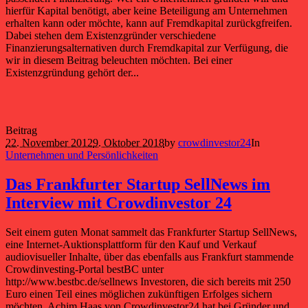
hierfür Kapital benötigt, aber keine Beteiligung am Unternehmen
erhalten kann oder möchte, kann auf Fremdkapital zurückgfreifen.
Dabei stehen dem Existenzgründer verschiedene
Finanzierungsalternativen durch Fremdkapital zur Verfügung, die
wir in diesem Beitrag beleuchten möchten. Bei einer
Existenzgründung gehört der...
Beitrag
22. November 2012
9. Oktober 2018
by
crowdinvestor24
In
Unternehmen und Persönlichkeiten
Das Frankfurter Startup SellNews im
Interview mit Crowdinvestor 24
Seit einem guten Monat sammelt das Frankfurter Startup SellNews,
eine Internet-Auktionsplattform für den Kauf und Verkauf
audiovisueller Inhalte, über das ebenfalls aus Frankfurt stammende
Crowdinvesting-Portal bestBC unter
http://www.bestbc.de/sellnews Investoren, die sich bereits mit 250
Euro einen Teil eines möglichen zukünftigen Erfolges sichern
möchten. Achim Haas von Crowdinvestor24 hat bei Gründer und