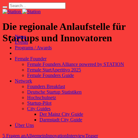
Die regionale Anlaufstelle für
Startups und Innovatoren
News
Events
Programs / Awards
Female Founder
Female Founders Alliance powered by STATION
Female StartAperitivo 2025
Female Founders Guide
Network
Founders Breakfast
Deutsche Startup Statistiken
Hochschulnetz
Startup-Pilot
City Guides
Der Mainz City Guide
Darmstadt City Guide
Über Uns
5 Fragen an
Allgemein
Innovation
Interview
Teaser