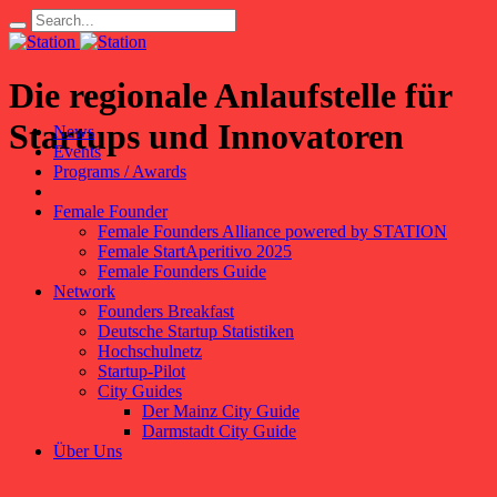
Die regionale Anlaufstelle für
Startups und Innovatoren
News
Events
Programs / Awards
Female Founder
Female Founders Alliance powered by STATION
Female StartAperitivo 2025
Female Founders Guide
Network
Founders Breakfast
Deutsche Startup Statistiken
Hochschulnetz
Startup-Pilot
City Guides
Der Mainz City Guide
Darmstadt City Guide
Über Uns