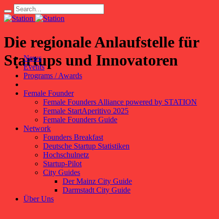
Die regionale Anlaufstelle für
Startups und Innovatoren
News
Events
Programs / Awards
Female Founder
Female Founders Alliance powered by STATION
Female StartAperitivo 2025
Female Founders Guide
Network
Founders Breakfast
Deutsche Startup Statistiken
Hochschulnetz
Startup-Pilot
City Guides
Der Mainz City Guide
Darmstadt City Guide
Über Uns