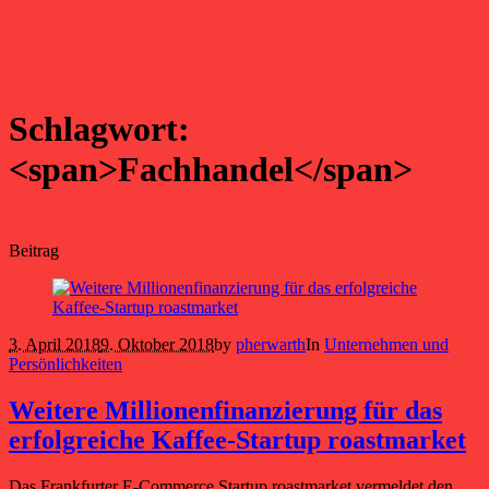
Schlagwort:
<span>Fachhandel</span>
Beitrag
3. April 2018
9. Oktober 2018
by
pherwarth
In
Unternehmen und
Persönlichkeiten
Weitere Millionenfinanzierung für das
erfolgreiche Kaffee-Startup roastmarket
Das Frankfurter E-Commerce Startup roastmarket vermeldet den