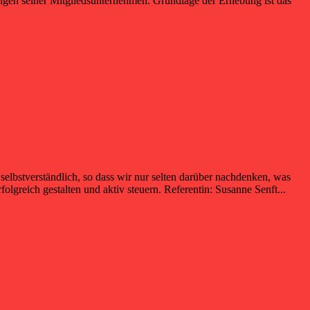
ngen seiner Mitgliedsunternehmen. Grundlage der Erhebung ist das
elbstverständlich, so dass wir nur selten darüber nachdenken, was
reich gestalten und aktiv steuern. Referentin: Susanne Senft...