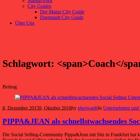
Startup-Pilot
City Guides
Der Mainz City Guide
Darmstadt City Guide
Über Uns
Schlagwort: <span>Coach</spa
Beitrag
8. Dezember 2015
9. Oktober 2018
by
pherwarth
In
Unternehmen und P
PIPPA&JEAN als schnellstwachsendes Soc
Die Social Selling-Community Pippa&Jean mit Sitz in Frankfurt hat