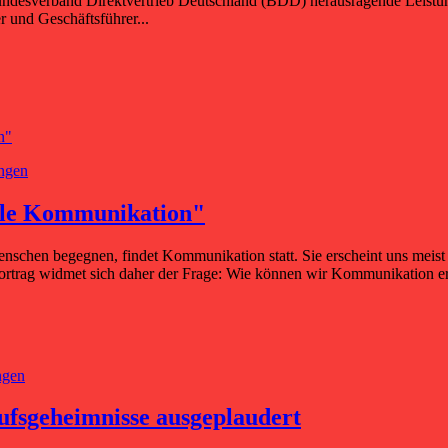
Bundesverband Direktvertrieb Deutschland (BDD) herausragende Leistu
 und Geschäftsführer...
ungen
ale Kommunikation"
schen begegnen, findet Kommunikation statt. Sie erscheint uns meist s
trag widmet sich daher der Frage: Wie können wir Kommunikation erfolg
ngen
ufsgeheimnisse ausgeplaudert