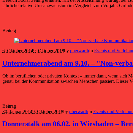
Bereich Social Selling erhalten. Mit der Auszeichnung würdigt der 
jährliche relative Umsatzwachstum im Vergleich zum Vorjahr. Gründer
Beitrag
6. Oktober 2014
9. Oktober 2018
by
pherwarth
In
Events und Verleih
Unternehmerabend am 9.10. – "Non-verb
Ob im beruflichen oder privaten Kontext – immer dann, wenn sich Men
genau bei der Kommunikation zwischen Menschen passiert. Dieser Vor
Beitrag
30. Januar 2014
9. Oktober 2018
by
pherwarth
In
Events und Verleihu
Donnerstalk am 06.02. in Wiesbaden – Ber