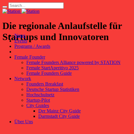
Die regionale Anlaufstelle für
Startups und Innovatoren
News
Events
Programs / Awards
Female Founder
Female Founders Alliance powered by STATION
Female StartAperitivo 2025
Female Founders Guide
Network
Founders Breakfast
Deutsche Startup Statistiken
Hochschulnetz
Startup-Pilot
City Guides
Der Mainz City Guide
Darmstadt City Guide
Über Uns