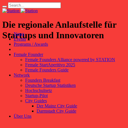
Die regionale Anlaufstelle für
Startups und Innovatoren
News
Events
Programs / Awards
Female Founder
Female Founders Alliance powered by STATION
Female StartAperitivo 2025
Female Founders Guide
Network
Founders Breakfast
Deutsche Startup Statistiken
Hochschulnetz
Startup-Pilot
City Guides
Der Mainz City Guide
Darmstadt City Guide
Über Uns