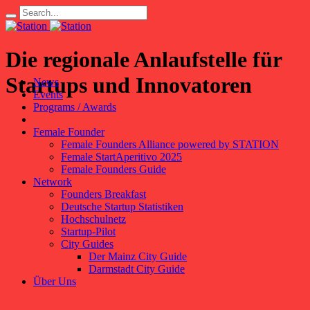
Die regionale Anlaufstelle für
Startups und Innovatoren
News
Events
Programs / Awards
Female Founder
Female Founders Alliance powered by STATION
Female StartAperitivo 2025
Female Founders Guide
Network
Founders Breakfast
Deutsche Startup Statistiken
Hochschulnetz
Startup-Pilot
City Guides
Der Mainz City Guide
Darmstadt City Guide
Über Uns