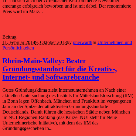
IT“ hat sich auch der Offenbacher Re-Commerce Newcomer
emerango erfolgreich beworben und ist mit dabei. Der renommierte
Preis wird im März...
Beitrag
11. Februar 2014
9. Oktober 2018
by
pherwarth
In
Unternehmen und
Persönlichkeiten
Rhein-Main-Valley: Bester
Gründungsstandort für die Kreativ-,
Internet- und Softwarebranche
Gutes Gründungsklima zieht Internetunternehmen an Nach einer
aktuellen Untersuchung des Instituts für Mittelstandsforschung (IfM)
in Bonn lagen Offenbach, München und Frankfurt im vergangenen
Jahr an der Spitze der attraktivsten Gründungsstandorte
Deutschlands. Damit führen die hessischen Städte neben München
im NUI-Regionen-Ranking (das Kürzel NUI steht für Neue
Unternehmerische Initiative), mit dem das IfM das
Gründungsgeschehen in...