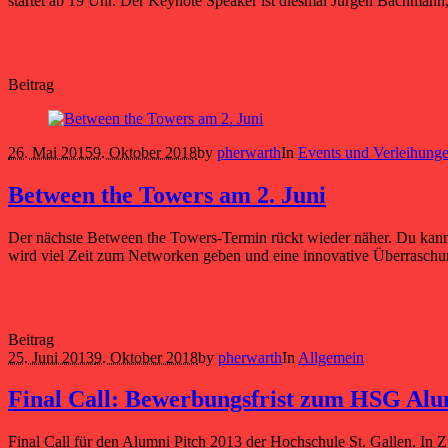
startet ab 19 Uhr. Der Keynote Speaker ist diesmal Jürgen Bachmann,
Beitrag
26. Mai 2015
9. Oktober 2018
by
pherwarth
In
Events und Verleihung
Between the Towers am 2. Juni
Der nächste Between the Towers-Termin rückt wieder näher. Du kannst
wird viel Zeit zum Networken geben und eine innovative Überraschun
Beitrag
25. Juni 2013
9. Oktober 2018
by
pherwarth
In
Allgemein
Final Call: Bewerbungsfrist zum HSG Alum
Final Call für den Alumni Pitch 2013 der Hochschule St. Gallen. In