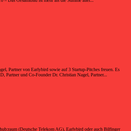
0 – Das Gesamtbild ist mehr als die Summe aller...
l, Partner von Earlybird sowie auf 3 Startup-Pitches freuen. Es
, Partner und Co-Founder Dr. Christian Nagel, Partner...
e hub:raum (Deutsche Telekom AG), Earlybird oder auch Bilfinger