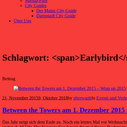
Startup-Pilot
City Guides
Der Mainz City Guide
Darmstadt City Guide
Über Uns
Schlagwort: <span>Earlybird<
Beitrag
21. November 2015
9. Oktober 2018
by
pherwarth
In
Events und Verl
Between the Towers am 1. Dezember 2015
Das Jahr neigt sich dem Ende zu. Noch ein letztes Mal vor Weihna