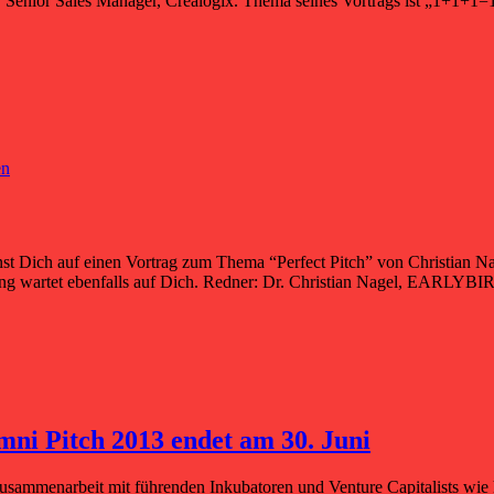
 Senior Sales Manager, Crealogix. Thema seines Vortrags ist „1+1+1=1
en
 Dich auf einen Vortrag zum Thema “Perfect Pitch” von Christian Nage
g wartet ebenfalls auf Dich. Redner: Dr. Christian Nagel, EARLYBIRD
ni Pitch 2013 endet am 30. Juni
 Zusammenarbeit mit führenden Inkubatoren und Venture Capitalists wi