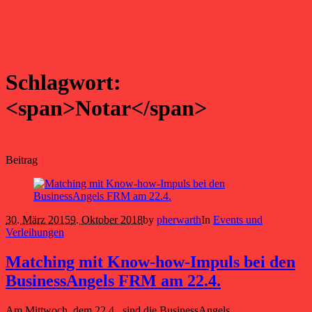
Schlagwort:
<span>Notar</span>
Beitrag
30. März 2015
9. Oktober 2018
by
pherwarth
In
Events und
Verleihungen
Matching mit Know-how-Impuls bei den
BusinessAngels FRM am 22.4.
Am Mittwoch, dem 22.4., sind die BusinessAngels