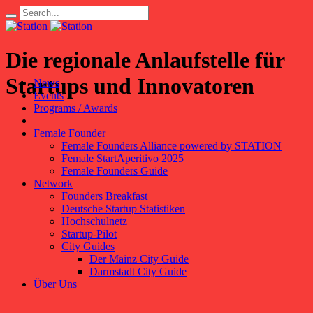
Die regionale Anlaufstelle für
Startups und Innovatoren
News
Events
Programs / Awards
Female Founder
Female Founders Alliance powered by STATION
Female StartAperitivo 2025
Female Founders Guide
Network
Founders Breakfast
Deutsche Startup Statistiken
Hochschulnetz
Startup-Pilot
City Guides
Der Mainz City Guide
Darmstadt City Guide
Über Uns