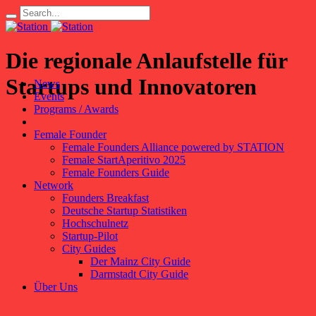
Die regionale Anlaufstelle für
Startups und Innovatoren
News
Events
Programs / Awards
Female Founder
Female Founders Alliance powered by STATION
Female StartAperitivo 2025
Female Founders Guide
Network
Founders Breakfast
Deutsche Startup Statistiken
Hochschulnetz
Startup-Pilot
City Guides
Der Mainz City Guide
Darmstadt City Guide
Über Uns