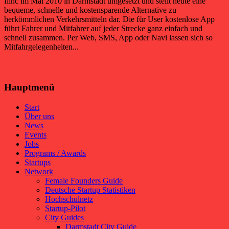
flinc im Mai 2010 in Darmstadt umgesetzt und stellt heute eine
bequeme, schnelle und kostensparende Alternative zu
herkömmlichen Verkehrsmitteln dar. Die für User kostenlose App
führt Fahrer und Mitfahrer auf jeder Strecke ganz einfach und
schnell zusammen. Per Web, SMS, App oder Navi lassen sich so
Mitfahrgelegenheiten...
Hauptmenü
Start
Über uns
News
Events
Jobs
Programs / Awards
Startups
Network
Female Founders Guide
Deutsche Startup Statistiken
Hochschulnetz
Startup-Pilot
City Guides
Darmstadt City Guide