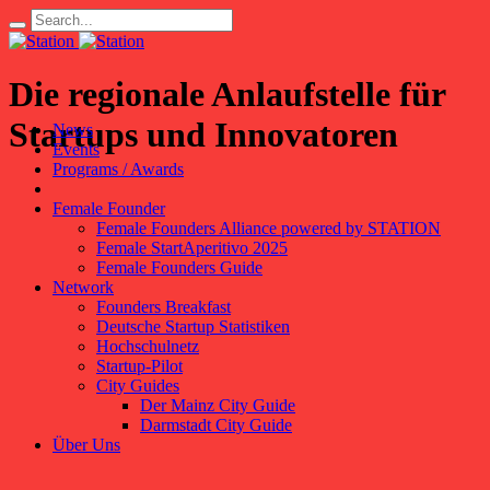
Die regionale Anlaufstelle für
Startups und Innovatoren
News
Events
Programs / Awards
Female Founder
Female Founders Alliance powered by STATION
Female StartAperitivo 2025
Female Founders Guide
Network
Founders Breakfast
Deutsche Startup Statistiken
Hochschulnetz
Startup-Pilot
City Guides
Der Mainz City Guide
Darmstadt City Guide
Über Uns