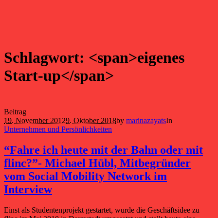
Schlagwort: <span>eigenes
Start-up</span>
Beitrag
19. November 2012
9. Oktober 2018
by
marinazayats
In
Unternehmen und Persönlichkeiten
“Fahre ich heute mit der Bahn oder mit
flinc?”- Michael Hübl, Mitbegründer
vom Social Mobility Network im
Interview
Einst als Studentenprojekt gestartet, wurde die Geschäftsidee zu