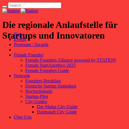
Die regionale Anlaufstelle für
Startups und Innovatoren
News
Events
Programs / Awards
Female Founder
Female Founders Alliance powered by STATION
Female StartAperitivo 2025
Female Founders Guide
Network
Founders Breakfast
Deutsche Startup Statistiken
Hochschulnetz
Startup-Pilot
City Guides
Der Mainz City Guide
Darmstadt City Guide
Über Uns