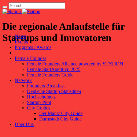
Die regionale Anlaufstelle für
Startups und Innovatoren
News
Events
Programs / Awards
Female Founder
Female Founders Alliance powered by STATION
Female StartAperitivo 2025
Female Founders Guide
Network
Founders Breakfast
Deutsche Startup Statistiken
Hochschulnetz
Startup-Pilot
City Guides
Der Mainz City Guide
Darmstadt City Guide
Über Uns