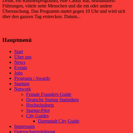
Drink, ein Rahmenprogramm, eine Candy Bar, heimathafen-
Führungen, viiiele nette Menschen und die ein oder andere
Überraschung. Das Programm startet gegen 10 Uhr und wird sich
über den ganzen Tag erstrecken. Datum...
Hauptmenü
Start
Über uns
News
Events
Jobs
Programs / Awards
Startups
Network
Female Founders Guide
Deutsche Startup Statistiken
Hochschulnetz
Startup-Pilot
City Guides
Darmstadt City Guide
Impressum
Datenschutzerklärung