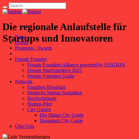
Die regionale Anlaufstelle für
Startups und Innovatoren
News
Events
Programs / Awards
Female Founder
Female Founders Alliance powered by STATION
Female StartAperitivo 2025
Female Founders Guide
Network
Founders Breakfast
Deutsche Startup Statistiken
Hochschulnetz
Startup-Pilot
City Guides
Der Mainz City Guide
Darmstadt City Guide
Über Uns