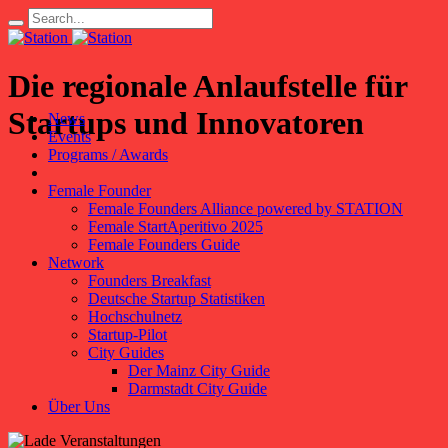
Die regionale Anlaufstelle für
Startups und Innovatoren
News
Events
Programs / Awards
Female Founder
Female Founders Alliance powered by STATION
Female StartAperitivo 2025
Female Founders Guide
Network
Founders Breakfast
Deutsche Startup Statistiken
Hochschulnetz
Startup-Pilot
City Guides
Der Mainz City Guide
Darmstadt City Guide
Über Uns