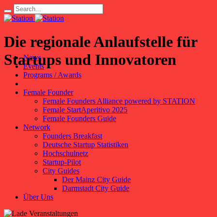
Die regionale Anlaufstelle für
Startups und Innovatoren
News
Events
Programs / Awards
Female Founder
Female Founders Alliance powered by STATION
Female StartAperitivo 2025
Female Founders Guide
Network
Founders Breakfast
Deutsche Startup Statistiken
Hochschulnetz
Startup-Pilot
City Guides
Der Mainz City Guide
Darmstadt City Guide
Über Uns