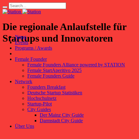
Die regionale Anlaufstelle für
Startups und Innovatoren
News
Events
Programs / Awards
Female Founder
Female Founders Alliance powered by STATION
Female StartAperitivo 2025
Female Founders Guide
Network
Founders Breakfast
Deutsche Startup Statistiken
Hochschulnetz
Startup-Pilot
City Guides
Der Mainz City Guide
Darmstadt City Guide
Über Uns