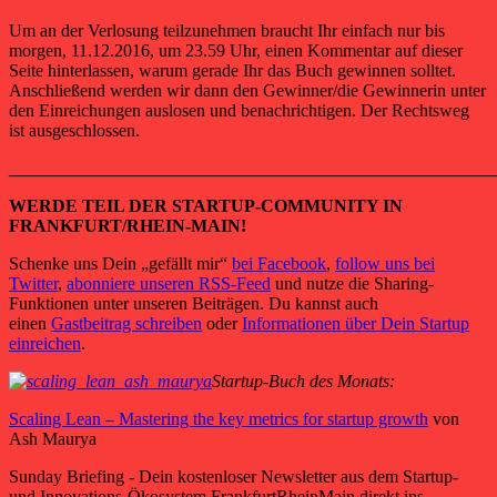
Um an der Verlosung teilzunehmen braucht Ihr einfach nur bis
morgen, 11.12.2016, um 23.59 Uhr, einen Kommentar auf dieser
Seite hinterlassen, warum gerade Ihr das Buch gewinnen solltet.
Anschließend werden wir dann den Gewinner/die Gewinnerin unter
den Einreichungen auslosen und benachrichtigen. Der Rechtsweg
ist ausgeschlossen.
_______________________________________________________
WERDE TEIL DER STARTUP-COMMUNITY IN
FRANKFURT/RHEIN-MAIN!
Schenke uns Dein „gefällt mir“
bei Facebook
,
follow uns bei
Twitter
,
abonniere unseren RSS-Feed
und nutze die Sharing-
Funktionen unter unseren Beiträgen. Du kannst auch
einen
Gastbeitrag schreiben
oder
Informationen über Dein Startup
einreichen
.
Startup-Buch des Monats:
Scaling Lean – Mastering the key metrics for startup growth
von
Ash Maurya
Sunday Briefing - Dein kostenloser Newsletter aus dem Startup-
und Innovations-Ökosystem FrankfurtRheinMain direkt ins