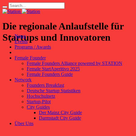
Die regionale Anlaufstelle für
Startups und Innovatoren
News
Events
Programs / Awards
Female Founder
Female Founders Alliance powered by STATION
Female StartAperitivo 2025
Female Founders Guide
Network
Founders Breakfast
Deutsche Startup Statistiken
Hochschulnetz
Startup-Pilot
City Guides
Der Mainz City Guide
Darmstadt City Guide
Über Uns