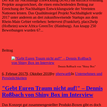
Der Rat für Nachhaltige Entwicklung (RNE) hat kürzlich erstmalig
Projekte ausgezeichnet, die einen entscheidenden Beitrag zur
Erreichung der Nachhaltigen Entwicklungsziele der Vereinten
Nationen leisten. Das Qualitätssiegel Projekt Nachhaltigkeit wurde
2017 unter anderem an drei zukunftsweisende Startups aus dem
Rhein-Main Gebiet verliehen: bettervest (Frankfurt), place2help
(Hofheim) sowie Africa GreenTec (Hainburg). Aus knapp 250
Bewerbungen wurden 67...
Beitrag
Dennis Roßbach von "Shiny Box"
6. Februar 2017
9. Oktober 2018
by
pherwarth
In
Unternehmen und
Persönlichkeiten
"Gebt Euren Traum nicht auf!" – Dennis
Roßbach von Shiny Box im Interview
Das Konzept gut zusammengestellter Produkt-Boxen gibt es doch