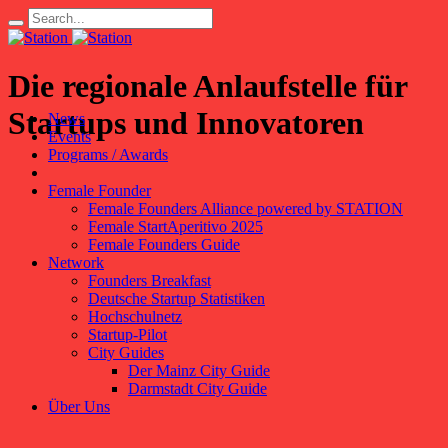
Die regionale Anlaufstelle für
Startups und Innovatoren
News
Events
Programs / Awards
Female Founder
Female Founders Alliance powered by STATION
Female StartAperitivo 2025
Female Founders Guide
Network
Founders Breakfast
Deutsche Startup Statistiken
Hochschulnetz
Startup-Pilot
City Guides
Der Mainz City Guide
Darmstadt City Guide
Über Uns